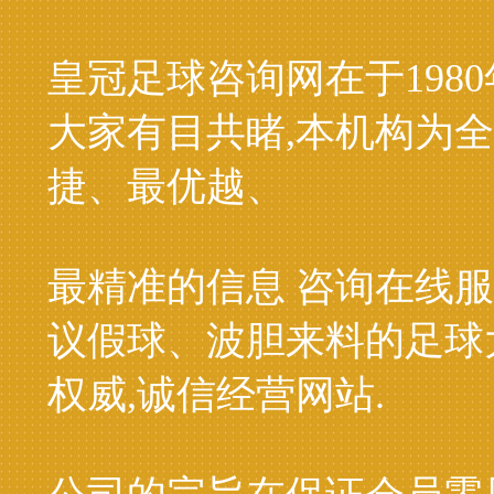
皇冠足球咨询网在于198
大家有目共睹,本机构为
捷、最优越、
最精准的信息 咨询在线
议假球、波胆来料的足球
权威,诚信经营网站.