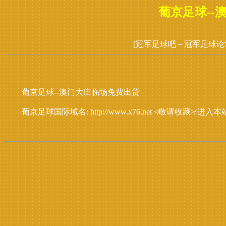
葡京足球--
[冠军足球吧－冠军足球论
葡京足球--澳门大庄临场免费出货
葡京足球国际域名: http://www.x76.net ≮敬请收藏≯ 进入