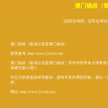
澳门德叔（
[冠军足球吧－冠军足球论
澳门德叔（敬请认准是澳门德叔）
推荐参考: http://www.22xx8.com
澳门德叔（敬请认准是澳门德叔）常年对世界各大球赛有
揣摩庄家心理!!。
对五大联赛盘路研究极深，拥有丰富的博彩经验，索出一
师。
网址: http://www.22xx8.com