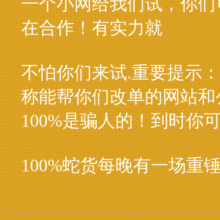
一个小网给我们试，你们
在合作！有实力就
不怕你们来试.重要提示
称能帮你们改单的网站和
100%是骗人的！到时你
100%蛇货每晚有一场重