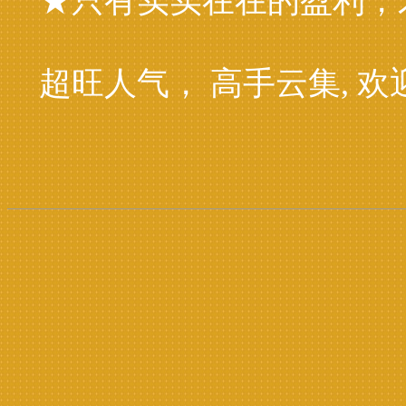
★只有实实在在的盈利，
超旺人气， 高手云集, 