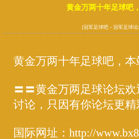
黄金万两十年足球吧
[冠军足球吧－冠军足球论
黄金万两十年足球吧，本
〓〓黄金万两足球论坛欢
讨论，只因有你论坛更精
国际网址：http://www.bx8