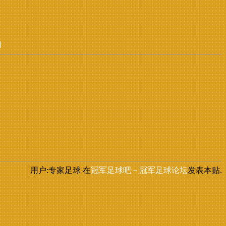
]
用户:专家足球
在
冠军足球吧－冠军足球论坛
发表本贴.