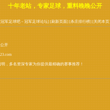
十年老站，专家足球，重料晚晚公开
[冠军足球吧－冠军足球论坛]
[刷新页面]
[杀庄排行榜]
[关闭本页
晚公开
23.com
透明，多名资深专家为你提供最精确的赛事推荐！