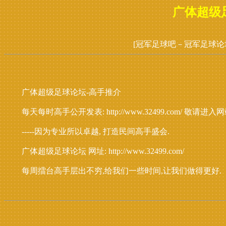
广体超级
[冠军足球吧－冠军足球论
广体超级足球论坛-高手推介
每天每时高手公开发表: http://www.32499.com/ 敬请进
-----因为专业所以卓越, 打造民间高手盛会.
广体超级足球论坛 网址: http://www.32499.com/
每周擂台高手层出不穷,给我们一些时间,让我们做得更好.