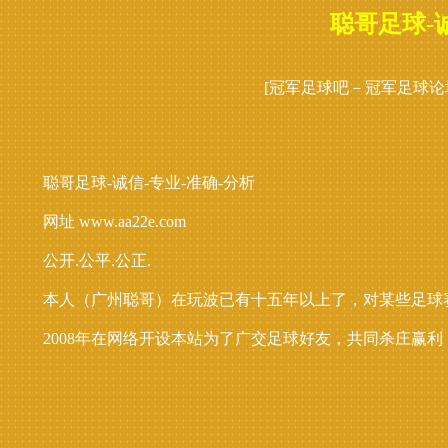
聪哥足球-
[冠军足球吧－冠军足球论
聪哥足球-诚信-专业-准确-分析
网址 www.aa22e.com
公开.公平.公正.
本人（广州聪哥）在玩波已有十五年以上了，对某些足球
2008年在网络开设本站为了广交足球好友，共同杀庄赢利，多谢