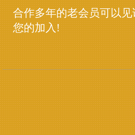
合作多年的老会员可以见
您的加入!