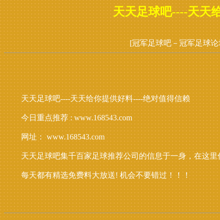
天天足球吧----天天
[冠军足球吧－冠军足球论
天天足球吧----天天给你提供好料----绝对值得信赖
今日重点推荐 : www.168543.com
网址： www.168543.com
天天足球吧集千百家足球推荐公司的信息于一身，在这里
每天都有精选免费料大放送! 机会不要错过！！！