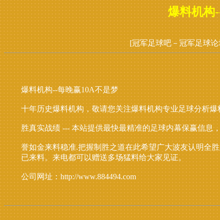
爆料机构-
[冠军足球吧－冠军足球论
爆料机构--每晚赢10A不是梦
十年历史爆料机构，敬请您关注爆料机构专业足球分析爆料
胜真实战绩 --- 本站提供最快最精准的足球内幕保赢信息
誉如金来料稳准.把握制胜之道在此希望广大波友认明全
已来料。来电都可以赠送多场猛料给大家见证。
公司网址：http://www.884494.com