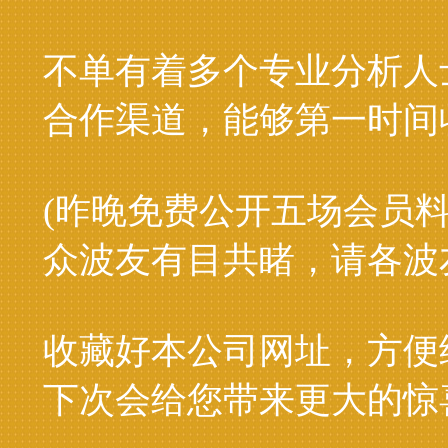
不单有着多个专业分析人
合作渠道，能够第一时间
(昨晚免费公开五场会员
众波友有目共睹，请各波
收藏好本公司网址，方便
下次会给您带来更大的惊