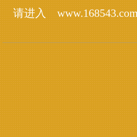
请进入 www.168543