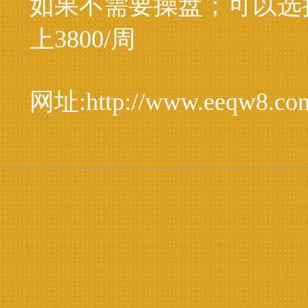
如果不需要操盘；可以选择
上3800/周
网址:http://www.eeqw8.co