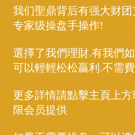
我们聖鼎背后有强大财团
专家级操盘手操作!
選擇了我們理財.有我們
可以輕輕松松贏利.不需費
更多詳情請點擊主頁上方
限会员提供