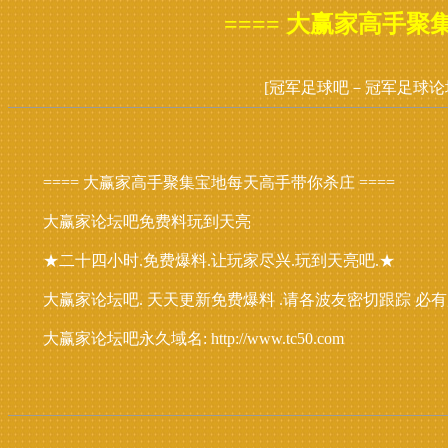
==== 大赢家高手聚
[冠军足球吧－冠军足球论
==== 大赢家高手聚集宝地每天高手带你杀庄 ====
大赢家论坛吧免费料玩到天亮
★二十四小时.免费爆料.让玩家尽兴.玩到天亮吧.★
大赢家论坛吧. 天天更新免费爆料 .请各波友密切跟踪 必
大赢家论坛吧永久域名: http://www.tc50.com