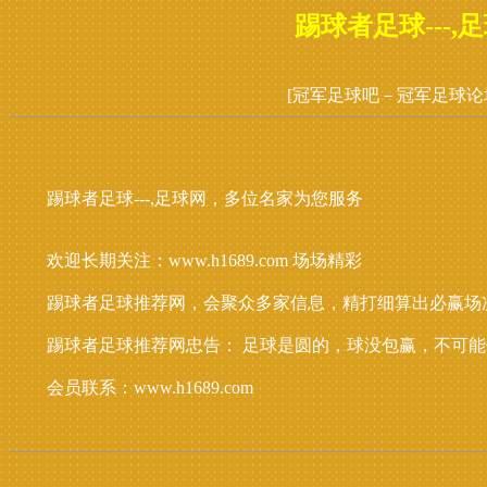
踢球者足球---
[冠军足球吧－冠军足球论
踢球者足球---,足球网，多位名家为您服务
欢迎长期关注：www.h1689.com 场场精彩
踢球者足球推荐网，会聚众多家信息，精打细算出必赢场
踢球者足球推荐网忠告： 足球是圆的，球没包赢，不可
会员联系：www.h1689.com