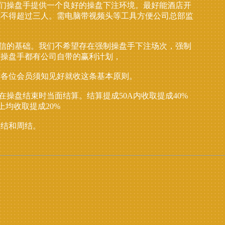
我们操盘手提供一个良好的操盘下注环境。最好能酒店开
数不得超过三人。需电脑带视频头等工具方便公司总部监
互信的基础。我们不希望存在强制操盘手下注场次，强制
。操盘手都有公司自带的赢利计划，
请各位会员须知见好就收这条基本原则。
在操盘结束时当面结算。结算提成50A内收取提成40%
A以上均收取提成20%
日结和周结。