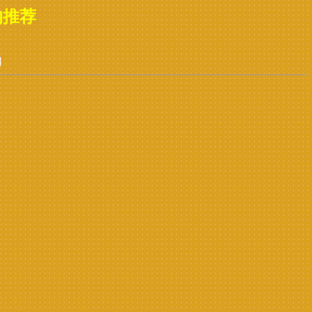
的推荐
]