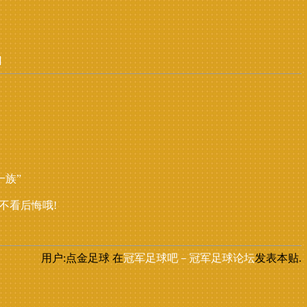
]
族”
不看后悔哦!
用户:点金足球
在
冠军足球吧－冠军足球论坛
发表本贴.