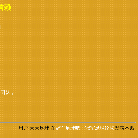
信赖
]
或团队，
用户:天天足球
在
冠军足球吧－冠军足球论坛
发表本贴.