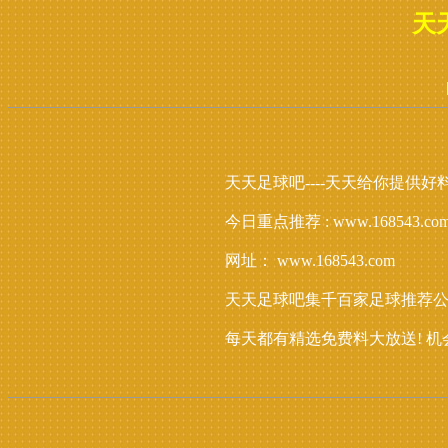
天
天天足球吧----天天给你提供好料
今日重点推荐 : www.168543.co
网址： www.168543.com
天天足球吧集千百家足球推荐
每天都有精选免费料大放送! 