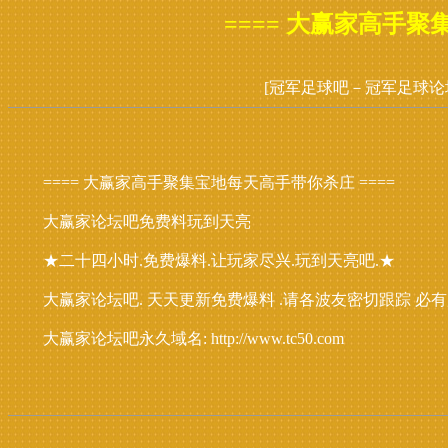
==== 大赢家高手聚
[冠军足球吧－冠军足球论
==== 大赢家高手聚集宝地每天高手带你杀庄 ====
大赢家论坛吧免费料玩到天亮
★二十四小时.免费爆料.让玩家尽兴.玩到天亮吧.★
大赢家论坛吧. 天天更新免费爆料 .请各波友密切跟踪 必
大赢家论坛吧永久域名: http://www.tc50.com