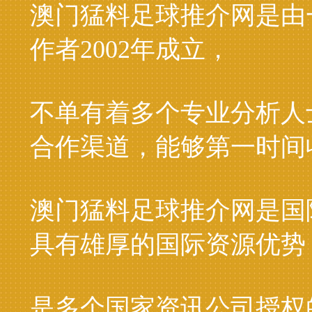
澳门猛料足球推介网是由
作者2002年成立，
不单有着多个专业分析人
合作渠道，能够第一时间
澳门猛料足球推介网是国
具有雄厚的国际资源优势
是多个国家资讯公司授权