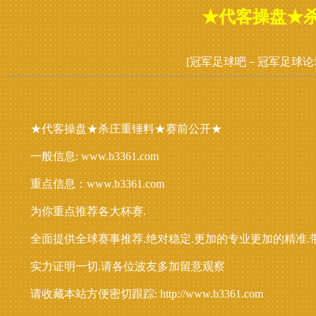
★代客操盘★
[冠军足球吧－冠军足球论
★代客操盘★杀庄重锤料★赛前公开★
一般信息: www.b3361.com
重点信息：www.b3361.com
为你重点推荐各大杯赛.
全面提供全球赛事推荐.绝对稳定.更加的专业更加的精准.
实力证明一切.请各位波友多加留意观察
请收藏本站方便密切跟踪: http://www.b3361.com