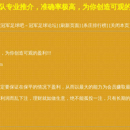
队专业推介，准确率极高，为你创造可观的盈
[冠军足球吧－冠军足球论坛]
[刷新页面]
[杀庄排行榜]
[关闭本页
为你创造可观的盈利!!!
m
一定要保证在保平的情况下盈利，从而以最大的能力为会员赚取
的利润而乱下注，理财就如做生意，绝不能孤投一注，只有长期
。