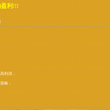
利!!!
]
最高利润，
的策略，