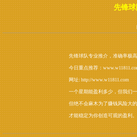
先锋球
先锋球队专业推介，准确率极高，
今日重点推荐：www.w11811.co
网址: http://www.w11811.com
一个星期能盈利多少，但我们
但绝不会麻木为了赚钱风险大
才能稳定为你创造可观的盈利