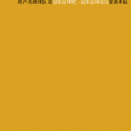
用户:先锋球队
在
冠军足球吧－冠军足球论坛
发表本贴.