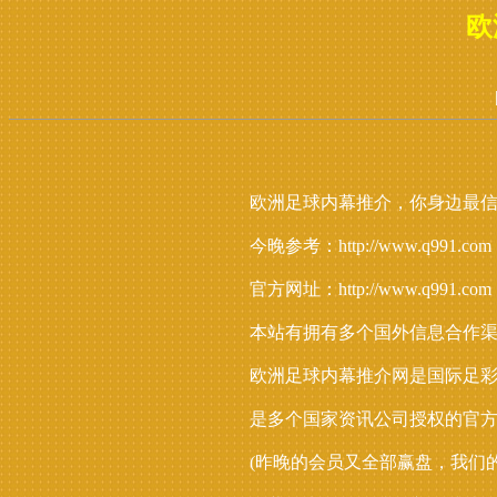
欧
欧洲足球内幕推介，你身边最信赖
今晚参考：http://www.q991.com
官方网址：http://www.q991.com
本站有拥有多个国外信息合作
欧洲足球内幕推介网是国际足
是多个国家资讯公司授权的官
(昨晚的会员又全部赢盘，我们