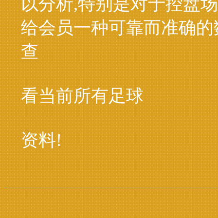
以分析,特别是对于控盘
给会员一种可靠而准确的
查
看当前所有足球
资料!