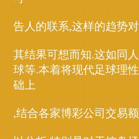
告人的联系,这样的趋势对
其结果可想而知.这如同
球等.本着将现代足球理
础上
,结合各家博彩公司交易